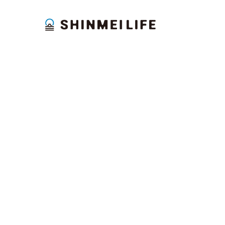
足立区千住５丁目新築AP 竣工及びご売却のお知らせ
2026.06.25
新規コンパクトマンション用地取得のご報告。
2026.04.30
≪年末年始休業のお知らせ≫
2025.12.26